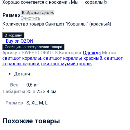
Хорошо сочетается с носками «Мы — кораллы!»
Размер
Очистить
Количество товара Свитшот "Кораллы" (красный)
В корзину
Buy on OZON
Сообщить о поступлении товара
Артикул:
SWEET-CORALLS
Категория:
Одежда
Метки:
свитшот кораллы
,
свитшот кораллы красный
,
свитшот
кораллы парный
,
свитшот мумий тролль
Детали
Вес
0,6 кг
Габариты
35 × 25 × 4 см
Размер
S, XL, M, L
Похожие товары