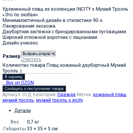
Удлиненный плащ из коллекции INCITY х Мумий Tролль
«Это по любви».
Минималистичный дизайн в стилистике 90-х.
Лакированная экокожа.
Двубортная застежка с брендированными пуговицами.
Широкий отложной воротник с лацканами.
Дизайн унисекс.
Размер
Очистить
Количество товара Плащ кожаный двубортный Мумий
Тролль
В корзину
Buy on OZON
Сообщить о поступлении товара
Артикул:
Н/Д
Категория:
Одежда
Метки:
кожаный плащ
мумий тролль
,
мумий тролль х incity
Детали
Вес
0,7 кг
Габариты
33 × 35 × 5 см