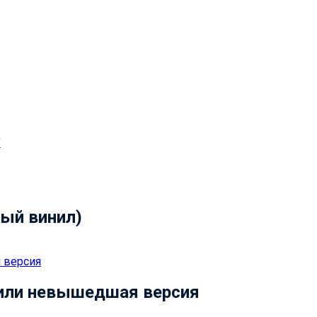
к
ый винил)
 или невышедшая версия