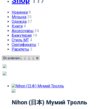
Shop
117
Новинки
8
Музыка
35
Одежда
37
Книги
4
Аксессуары
24
Бижутерия
14
Стиль МТ
4
Сертификаты
1
Раритеты
2
Nihon (日本) Мумий Тролль