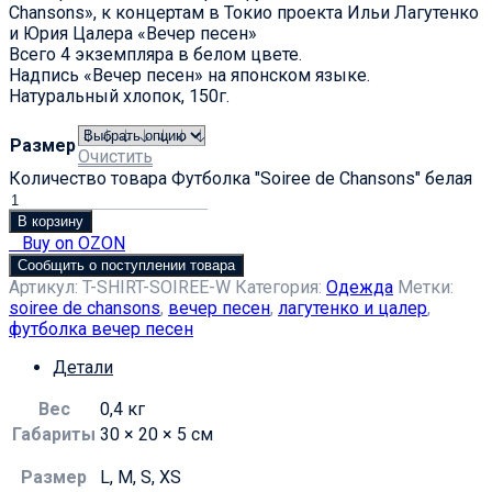
Chansons», к концертам в Токио проекта Ильи Лагутенко
и Юрия Цалера «Вечер песен»
Всего 4 экземпляра в белом цвете.
Надпись «Вечер песен» на японском языке.
Натуральный хлопок, 150г.
Размер
Очистить
Количество товара Футболка "Soiree de Chansons" белая
В корзину
Buy on OZON
Сообщить о поступлении товара
Артикул:
T-SHIRT-SOIREE-W
Категория:
Одежда
Метки:
soiree de chansons
,
вечер песен
,
лагутенко и цалер
,
футболка вечер песен
Детали
Вес
0,4 кг
Габариты
30 × 20 × 5 см
Размер
L, M, S, XS