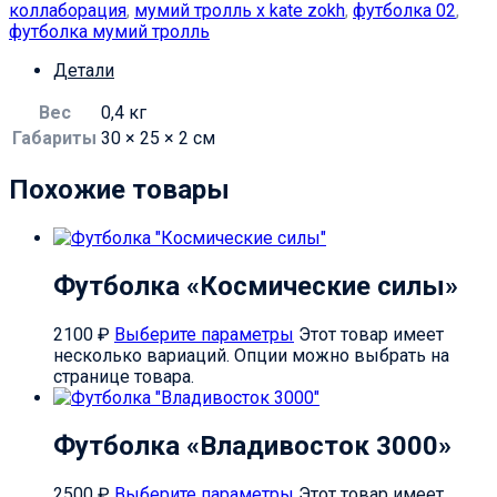
коллаборация
,
мумий тролль х kate zokh
,
футболка 02
,
футболка мумий тролль
Детали
Вес
0,4 кг
Габариты
30 × 25 × 2 см
Похожие товары
Футболка «Космические силы»
2100
₽
Выберите параметры
Этот товар имеет
несколько вариаций. Опции можно выбрать на
странице товара.
Футболка «Владивосток 3000»
2500
₽
Выберите параметры
Этот товар имеет