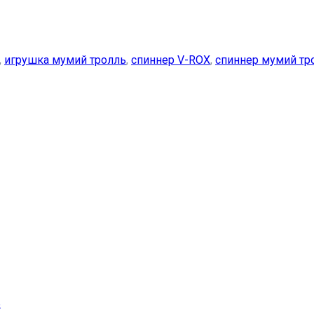
,
игрушка мумий тролль
,
спиннер V-ROX
,
спиннер мумий тр