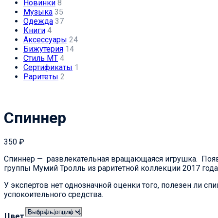
Новинки
8
Музыка
35
Одежда
37
Книги
4
Аксессуары
24
Бижутерия
14
Стиль МТ
4
Сертификаты
1
Раритеты
2
Спиннер
350
₽
Спиннер — развлекательная вращающаяся игрушка. Появи
группы Мумий Тролль из раритетной коллекции 2017 года
У экспертов нет однозначной оценки того, полезен ли сп
успокоительного средства.
Цвет