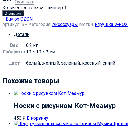
Очистить
Количество товара Спиннер
В корзину
Buy on OZON
Артикул:
SP
Категория:
Аксессуары
Метки:
игрушка V-ROX
Детали
Вес
0,2 кг
Габариты
10 × 10 × 2 см
Цвет
белый, желтый, зеленый, красный, синий
Похожие товары
Носки с рисунком Кот-Меамур
450
₽
В корзину