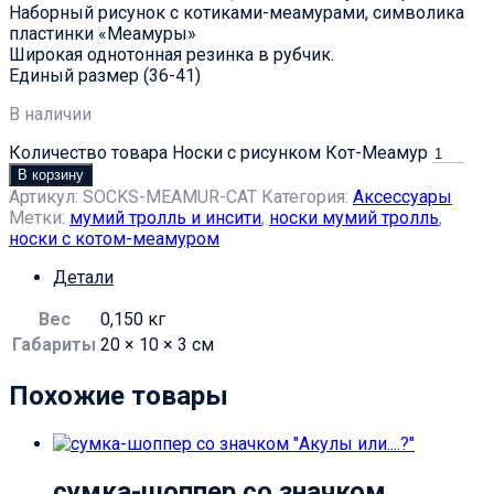
Наборный рисунок с котиками-меамурами, символика
пластинки «Меамуры»
Широкая однотонная резинка в рубчик.
Единый размер (36-41)
В наличии
Количество товара Носки с рисунком Кот-Меамур
В корзину
Артикул:
SOCKS-MEAMUR-CAT
Категория:
Аксессуары
Метки:
мумий тролль и инсити
,
носки мумий тролль
,
носки с котом-меамуром
Детали
Вес
0,150 кг
Габариты
20 × 10 × 3 см
Похожие товары
сумка-шоппер со значком