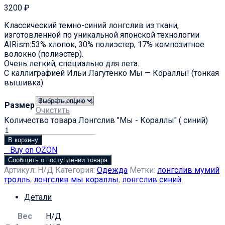
3200
₽
Классический темно-синий лонгслив из ткани,
изготовленной по уникальной японской технологии
AIRism:53% хлопок, 30% полиэстер, 17% композитное
волокно (полиэстер).
Очень легкий, специально для лета.
С каллиграфией Ильи Лагутенко Мы — Кораллы! (тонкая
вышивка)
Размер
Очистить
Количество товара Лонгслив "Мы - Кораллы" ( синий)
В корзину
Buy on OZON
Сообщить о поступлении товара
Артикул:
Н/Д
Категория:
Одежда
Метки:
лонгслив мумий
тролль
,
лонгслив мы кораллы
,
лонгслив синий
Детали
Вес
Н/Д