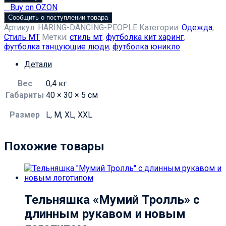
Buy on OZON
Сообщить о поступлении товара
Артикул:
HARING-DANCING-PEOPLE
Категории:
Одежда
,
Стиль МТ
Метки:
стиль мт
,
футболка кит харинг
,
футболка танцующие люди
,
футболка юникло
Детали
Вес
0,4 кг
Габариты
40 × 30 × 5 см
Размер
L, M, XL, XXL
Похожие товары
Тельняшка «Мумий Тролль» с
длинным рукавом и новым