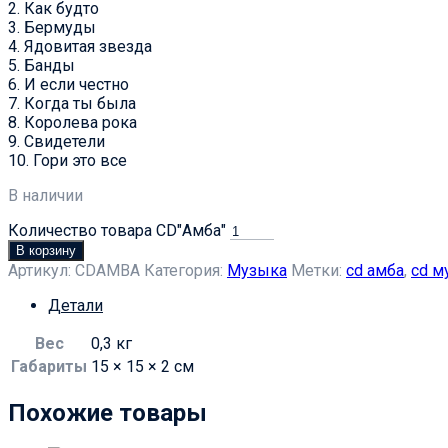
2. Как будто
3. Бермуды
4. Ядовитая звезда
5. Банды
6. И если честно
7. Когда ты была
8. Королева рока
9. Свидетели
10. Гори это все
В наличии
Количество товара CD"Амба"
В корзину
Артикул:
CDAMBA
Категория:
Музыка
Метки:
cd амба
,
cd м
Детали
Вес
0,3 кг
Габариты
15 × 15 × 2 см
Похожие товары