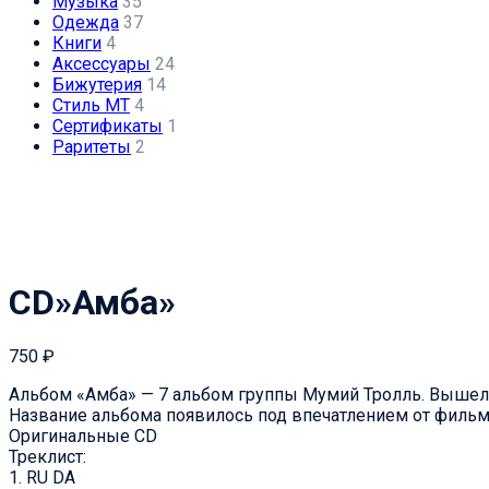
Музыка
35
Одежда
37
Книги
4
Аксессуары
24
Бижутерия
14
Стиль МТ
4
Сертификаты
1
Раритеты
2
CD»Амба»
750
₽
Альбом «Амба» — 7 альбом группы Мумий Тролль. Вышел 7
Название альбома появилось под впечатлением от фильма
Оригинальные CD
Треклист:
1. RU DA