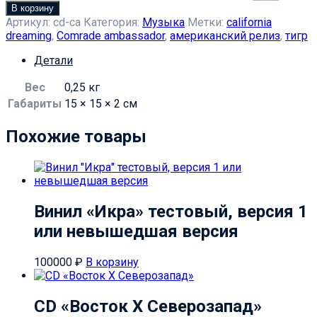
В корзину
Артикул:
cd-ca
Категория:
Музыка
Метки:
california
dreaming
,
Comrade ambassador
,
американский релиз
,
тигр
Детали
Вес
0,25 кг
Габариты
15 × 15 × 2 см
Похожие товары
Винил «Икра» тестовый, версия 1
или невышедшая версия
100000
₽
В корзину
CD «Восток Х Северозапад»