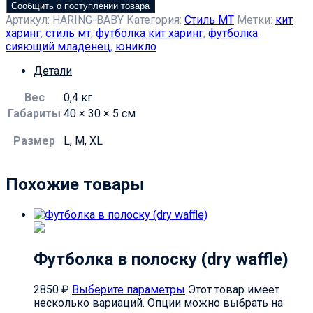
Сообщить о поступлении товара
Артикул:
HARING-BABY
Категория:
Стиль МТ
Метки:
кит
харинг
,
стиль мт
,
футболка кит харинг
,
футболка
сияющий младенец
,
юникло
Детали
Вес
0,4 кг
Габариты
40 × 30 × 5 см
Размер
L, M, XL
Похожие товары
Футболка в полоску (dry waffle)
2850
₽
Выберите параметры
Этот товар имеет
несколько вариаций. Опции можно выбрать на