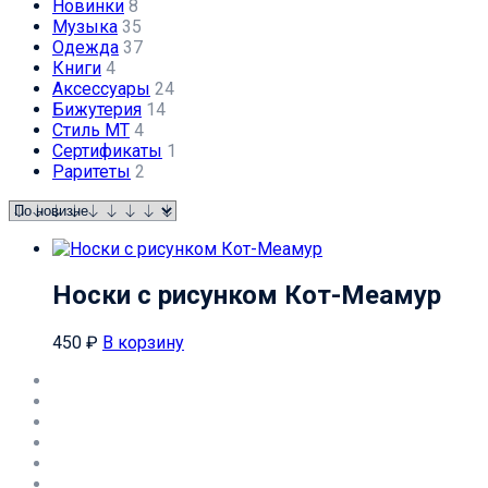
Новинки
8
Музыка
35
Одежда
37
Книги
4
Аксессуары
24
Бижутерия
14
Стиль МТ
4
Сертификаты
1
Раритеты
2
Носки с рисунком Кот-Меамур
450
₽
В корзину