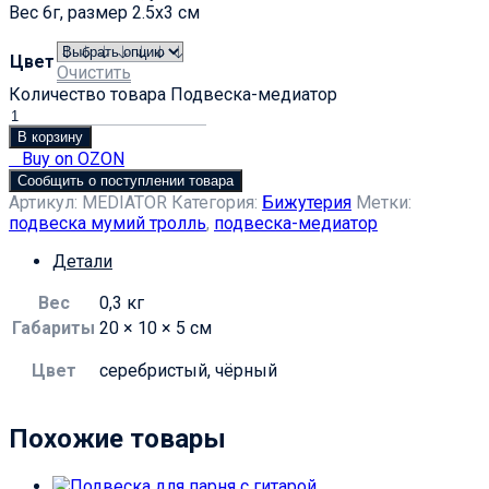
Вес 6г, размер 2.5х3 см
Цвет
Очистить
Количество товара Подвеска-медиатор
В корзину
Buy on OZON
Сообщить о поступлении товара
Артикул:
MEDIATOR
Категория:
Бижутерия
Метки:
подвеска мумий тролль
,
подвеска-медиатор
Детали
Вес
0,3 кг
Габариты
20 × 10 × 5 см
Цвет
серебристый, чёрный
Похожие товары