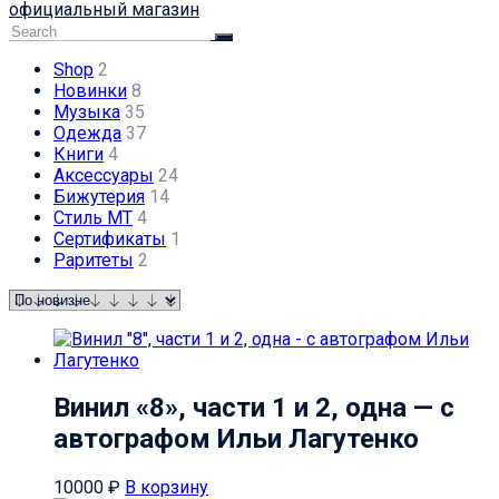
официальный магазин
Shop
2
Новинки
8
Музыка
35
Одежда
37
Книги
4
Аксессуары
24
Бижутерия
14
Стиль МТ
4
Сертификаты
1
Раритеты
2
Винил «8», части 1 и 2, одна — с
автографом Ильи Лагутенко
10000
₽
В корзину