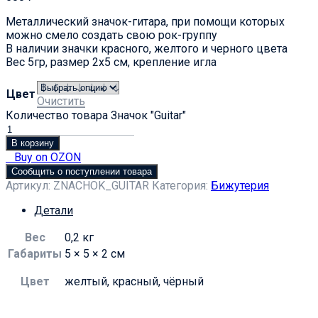
Металлический значок-гитара, при помощи которых
можно смело создать свою рок-группу
В наличии значки красного, желтого и черного цвета
Вес 5гр, размер 2х5 см, крепление игла
Цвет
Очистить
Количество товара Значок "Guitar"
В корзину
Buy on OZON
Сообщить о поступлении товара
Артикул:
ZNACHOK_GUITAR
Категория:
Бижутерия
Детали
Вес
0,2 кг
Габариты
5 × 5 × 2 см
Цвет
желтый, красный, чёрный